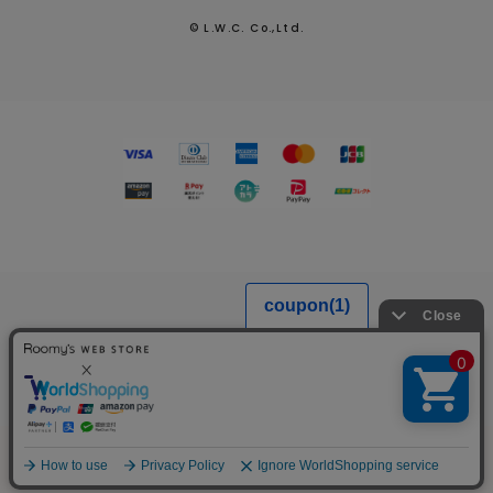
© L.W.C. Co.,Ltd.
MENU
SEARCH
LOGIN
FAVORITE
CART