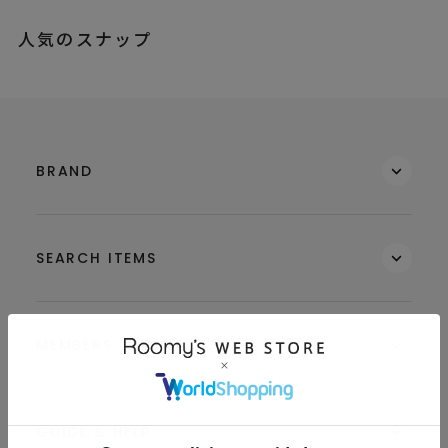
人気のスナップ
BRAND
SEARCH ITEMS
MEMBERS
GUIDE & HELP