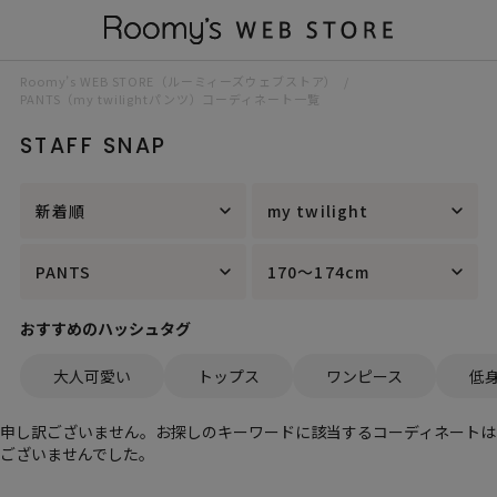
Roomy’s WEB STORE（ルーミィーズウェブストア）
PANTS（my twilightパンツ）コーディネート一覧
STAFF SNAP
新着順
my twilight
PANTS
170～174cm
おすすめのハッシュタグ
大人可愛い
トップス
ワンピース
低
申し訳ございません。お探しのキーワードに該当するコーディネートは
ございませんでした。