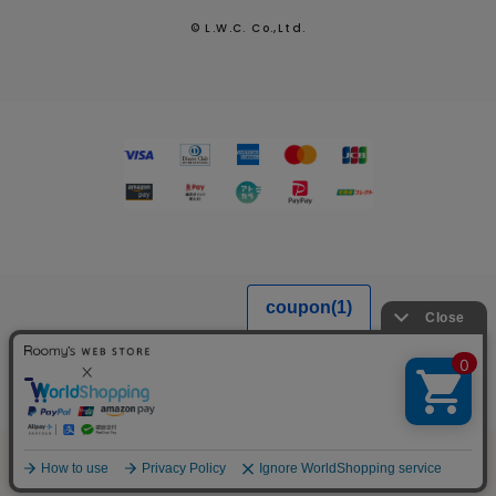
© L.W.C. Co.,Ltd.
MENU
SEARCH
LOGIN
FAVORITE
CART