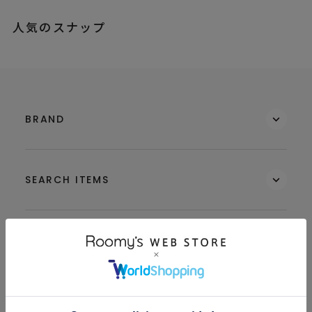
人気のスナップ
BRAND
SEARCH ITEMS
MEMBERS
GUIDE & HELP