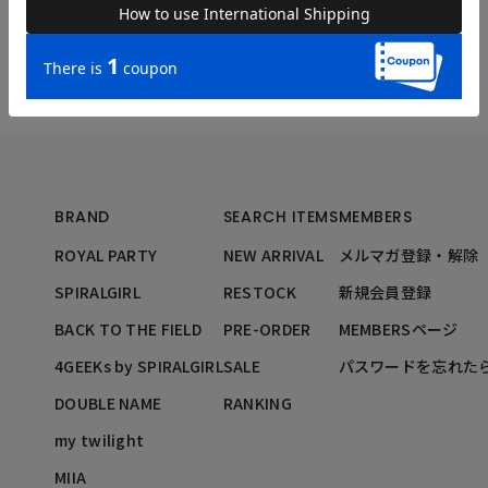
--
BRAND
SEARCH ITEMS
MEMBERS
ROYAL PARTY
NEW ARRIVAL
メルマガ登録・解除
SPIRALGIRL
RESTOCK
新規会員登録
BACK TO THE FIELD
PRE-ORDER
MEMBERSページ
4GEEKs by SPIRALGIRL
SALE
パスワードを忘れた
DOUBLE NAME
RANKING
my twilight
MIIA