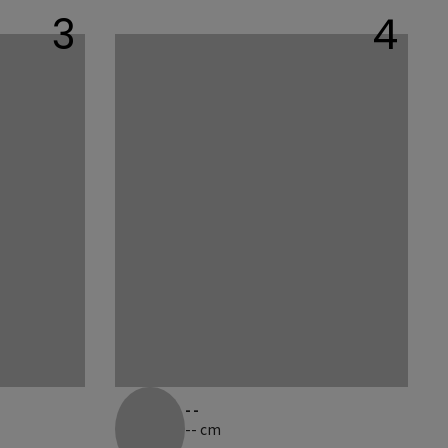
3
4
--
-- cm