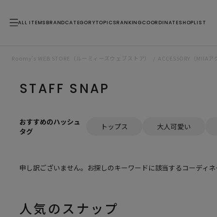
ALL ITEMS
BRAND
CATEGORY
TOPICS
RANKING
COORDINATE
SHOPLIST
Roomy’s WEB STORE（ルーミィーズウェブストア）
ACCESSORY（MI
STAFF SNAP
おすすめのハッシュ
トップス
大人可愛い
タグ
申し訳ございません。お探しのキーワードに該当するコーディネ
人気のスナップ