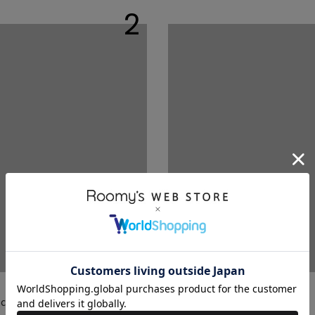
2
-
--
 cm
-- cm