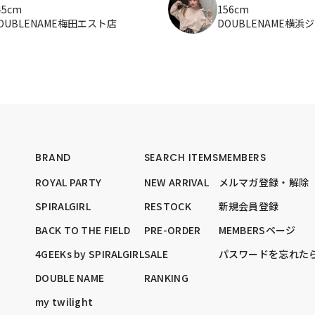
45cm
156cm
OUBLENAME梅田エスト店
DOUBLENAME横浜
BRAND
SEARCH ITEMS
MEMBERS
ROYAL PARTY
NEW ARRIVAL
メルマガ登録・解除
SPIRALGIRL
RESTOCK
新規会員登録
BACK TO THE FIELD
PRE-ORDER
MEMBERSページ
4GEEKs by SPIRALGIRL
SALE
パスワードを忘れた
DOUBLE NAME
RANKING
my twilight