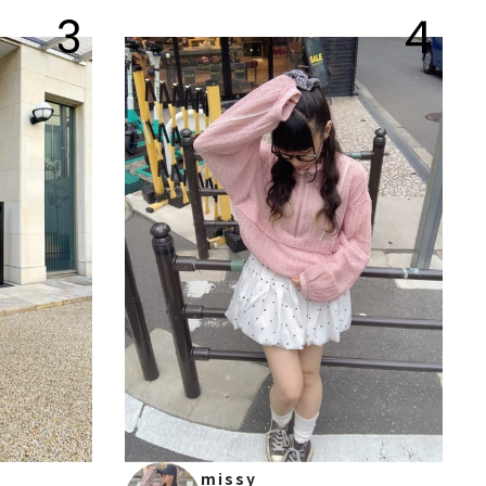
3
4
missy