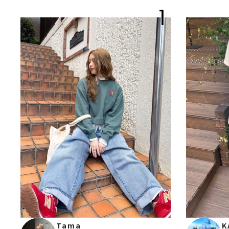
1
Tama
K