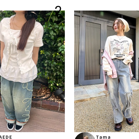
2
AEDE
Tama