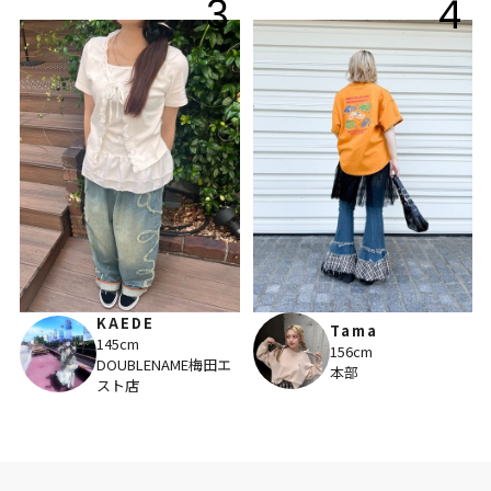
3
4
KAEDE
Tama
145cm
156cm
DOUBLENAME梅田エ
本部
スト店