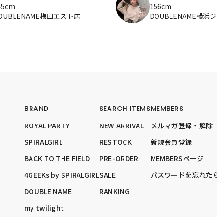
45cm
156cm
OUBLENAME梅田エスト店
DOUBLENAME横浜
BRAND
SEARCH ITEMS
MEMBERS
ROYAL PARTY
NEW ARRIVAL
メルマガ登録・解除
SPIRALGIRL
RESTOCK
新規会員登録
BACK TO THE FIELD
PRE-ORDER
MEMBERSページ
4GEEKs by SPIRALGIRL
SALE
パスワードを忘れた
DOUBLE NAME
RANKING
my twilight