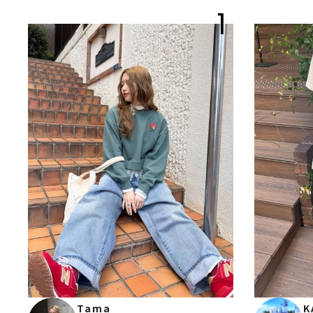
1
Tama
K