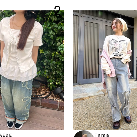
2
AEDE
Tama