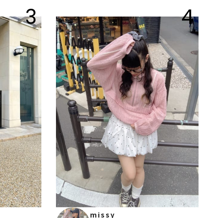
3
4
missy