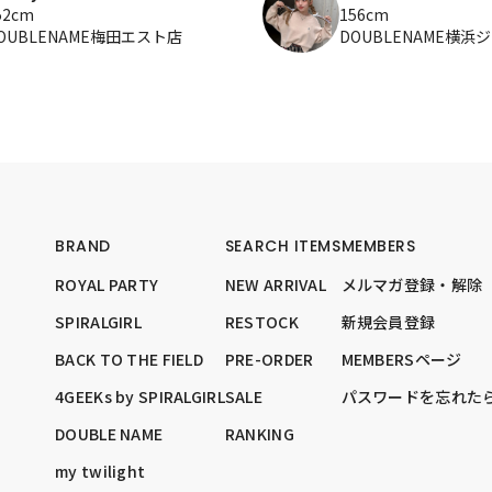
52cm
156cm
OUBLENAME梅田エスト店
DOUBLENAME横浜
BRAND
SEARCH ITEMS
MEMBERS
ROYAL PARTY
NEW ARRIVAL
メルマガ登録・解除
SPIRALGIRL
RESTOCK
新規会員登録
BACK TO THE FIELD
PRE-ORDER
MEMBERSページ
4GEEKs by SPIRALGIRL
SALE
パスワードを忘れた
DOUBLE NAME
RANKING
my twilight