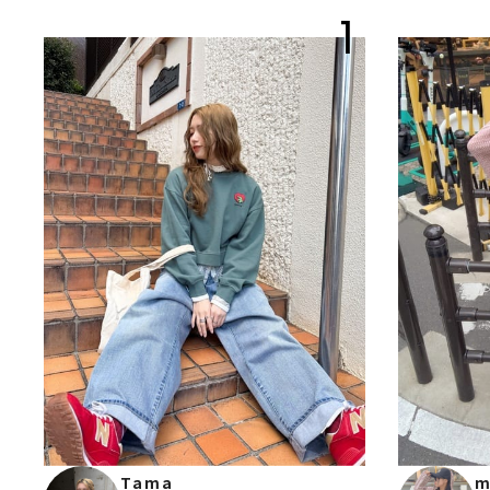
1
Tama
m