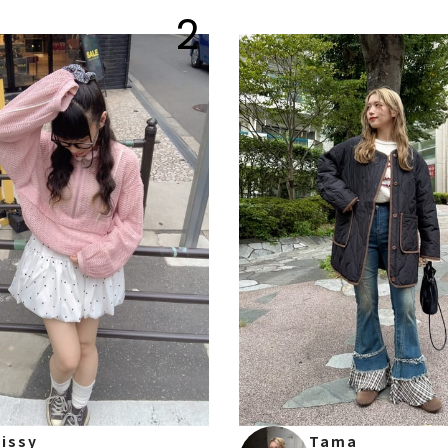
2
issy
Tama