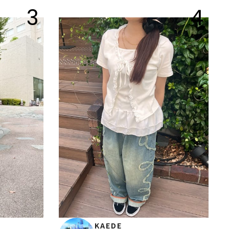
3
4
KAEDE