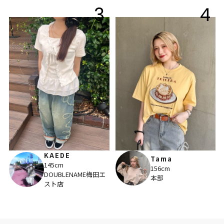
3
4
KAEDE
Tama
145cm
156cm
DOUBLENAME梅田エ
本部
スト店