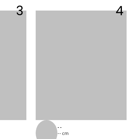
3
4
--
-- cm