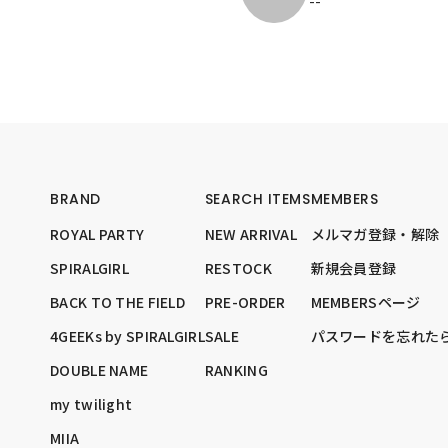
--
BRAND
SEARCH ITEMS
MEMBERS
ROYAL PARTY
NEW ARRIVAL
メルマガ登録・解除
SPIRALGIRL
RESTOCK
新規会員登録
BACK TO THE FIELD
PRE-ORDER
MEMBERSページ
4GEEKs by SPIRALGIRL
SALE
パスワードを忘れた
DOUBLE NAME
RANKING
my twilight
MIIA