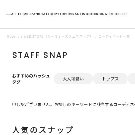
ALL ITEMS
BRAND
CATEGORY
TOPICS
RANKING
COORDINATE
SHOPLIST
Roomy’s WEB STORE（ルーミィーズウェブストア）
コーディネート一覧
STAFF SNAP
おすすめのハッシュ
大人可愛い
トップス
タグ
申し訳ございません。お探しのキーワードに該当するコーディネ
人気のスナップ