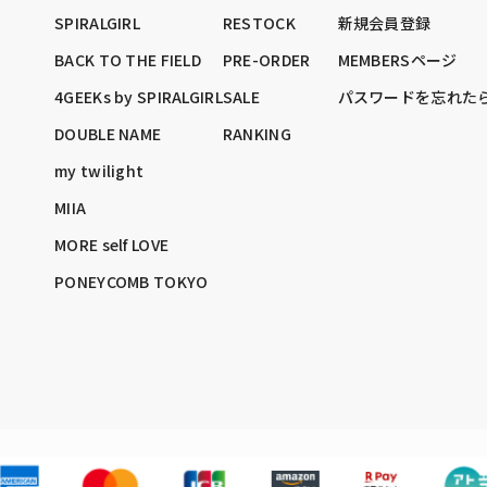
SPIRALGIRL
RESTOCK
新規会員登録
BACK TO THE FIELD
PRE-ORDER
MEMBERSページ
4GEEKs by SPIRALGIRL
SALE
パスワードを忘れた
DOUBLE NAME
RANKING
my twilight
MIIA
MORE self LOVE
PONEYCOMB TOKYO