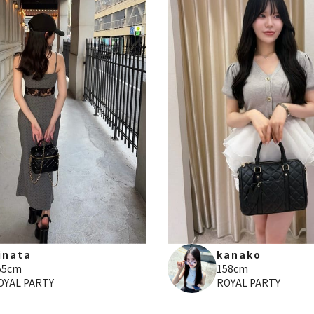
inata
kanako
55cm
158cm
OYAL PARTY
ROYAL PARTY