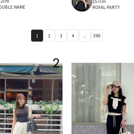
52cm
157cm
OUBLE NAME
ROYAL PARTY
1
2
3
4
...
390
2