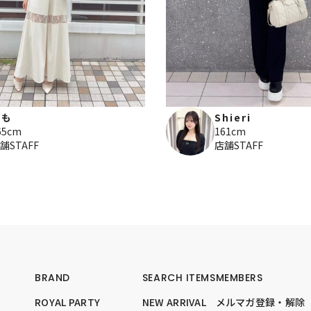
もも
Shieri
65cm
161cm
舗STAFF
店舗STAFF
BRAND
SEARCH ITEMS
MEMBERS
ROYAL PARTY
NEW ARRIVAL
メルマガ登録・解除