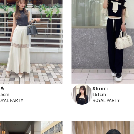
もも
Shieri
65cm
161cm
OYAL PARTY
ROYAL PARTY