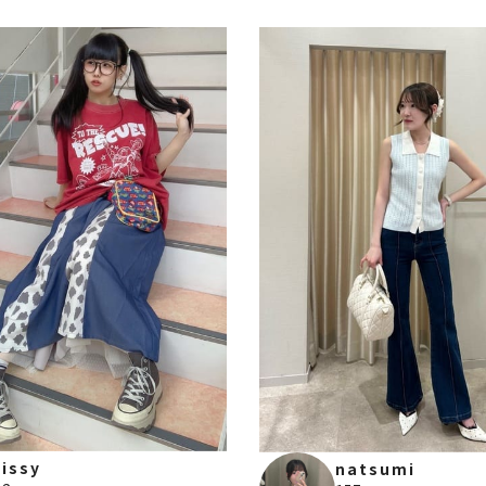
issy
natsumi