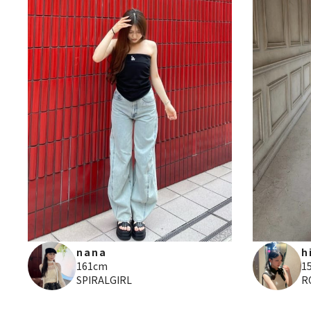
nana
h
161cm
1
SPIRALGIRL
R