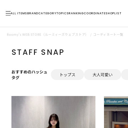
ALL ITEMS
BRAND
CATEGORY
TOPICS
RANKING
COORDINATE
SHOPLIST
Roomy’s WEB STORE（ルーミィーズウェブストア）
コーディネート一覧
STAFF SNAP
おすすめのハッシュ
トップス
大人可愛い
タグ