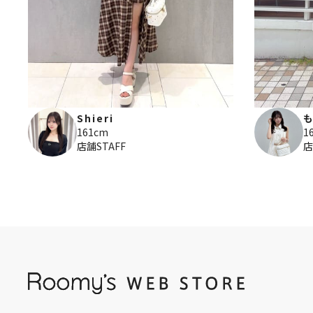
Shieri
161cm
1
店舗STAFF
店