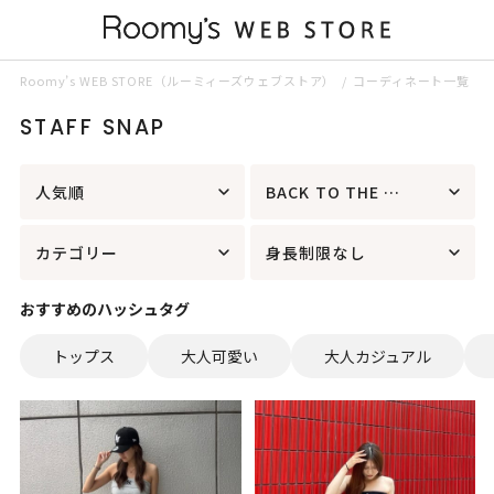
Roomy’s WEB STORE（ルーミィーズウェブストア）
コーディネート一覧
STAFF SNAP
人気順
BACK TO THE FIELD
カテゴリー
身長制限なし
おすすめのハッシュタグ
トップス
大人可愛い
大人カジュアル