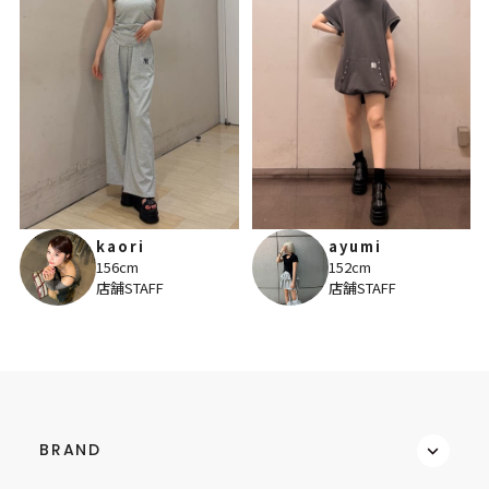
kaori
ayumi
156cm
152cm
店舗STAFF
店舗STAFF
BRAND