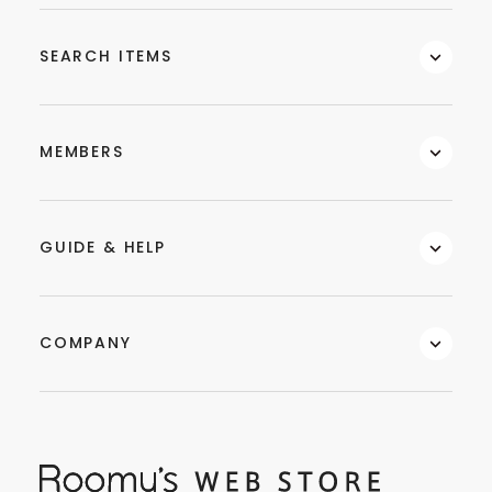
SEARCH ITEMS
MEMBERS
GUIDE & HELP
COMPANY