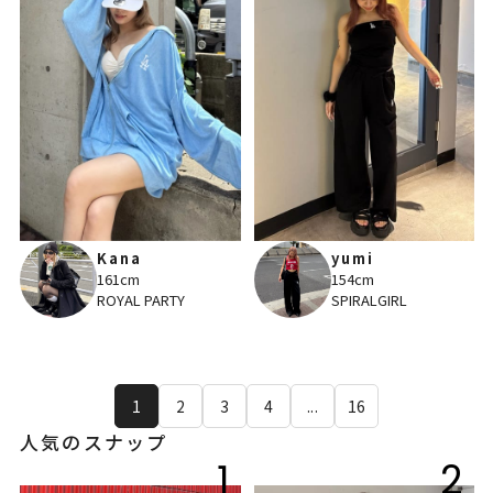
Kana
yumi
161cm
154cm
ROYAL PARTY
SPIRALGIRL
1
2
3
4
...
16
人気のスナップ
1
2