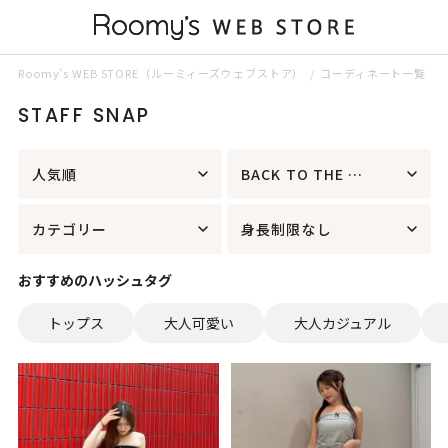
Roomy’s WEB STORE（ルーミィーズウェブストア）
コーディネート一覧
STAFF SNAP
人気順
BACK TO THE FIELD
カテゴリー
身長制限なし
おすすめのハッシュタグ
トップス
大人可愛い
大人カジュアル