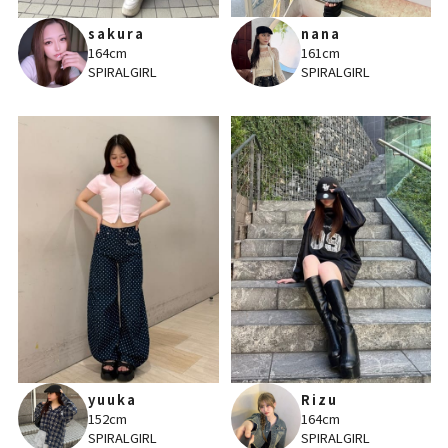
nana
sakura
161cm
164cm
SPIRALGIRL
SPIRALGIRL
yuuka
Rizu
152cm
164cm
SPIRALGIRL
SPIRALGIRL