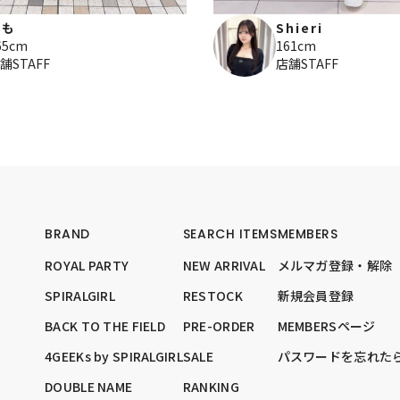
もも
Shieri
65cm
161cm
舗STAFF
店舗STAFF
BRAND
SEARCH ITEMS
MEMBERS
ROYAL PARTY
NEW ARRIVAL
メルマガ登録・解除
SPIRALGIRL
RESTOCK
新規会員登録
BACK TO THE FIELD
PRE-ORDER
MEMBERSページ
4GEEKs by SPIRALGIRL
SALE
パスワードを忘れた
DOUBLE NAME
RANKING