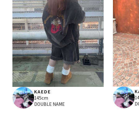
K
KAEDE
1
145cm
D
DOUBLE NAME