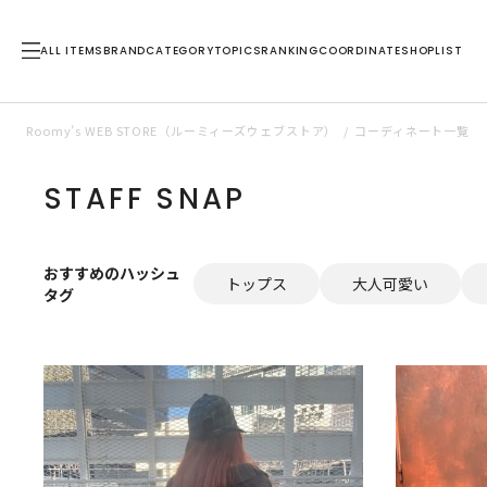
ALL ITEMS
BRAND
CATEGORY
TOPICS
RANKING
COORDINATE
SHOPLIST
Roomy’s WEB STORE（ルーミィーズウェブストア）
コーディネート一覧
STAFF SNAP
おすすめのハッシュ
トップス
大人可愛い
タグ