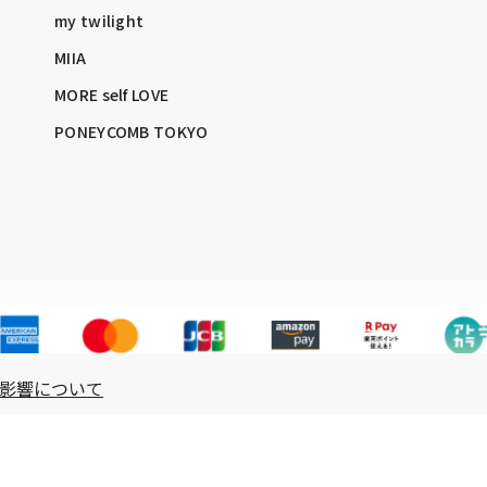
my twilight
MIIA
MORE self LOVE
PONEYCOMB TOKYO
影響について