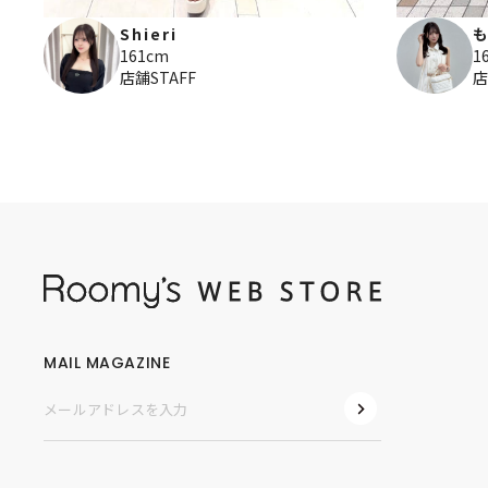
Shieri
161cm
1
店舗STAFF
店
MAIL MAGAZINE