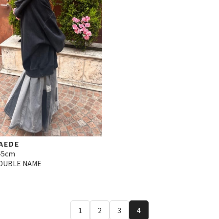
AEDE
45cm
OUBLE NAME
1
2
3
4