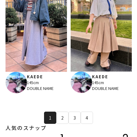
KAEDE
KAEDE
145cm
145cm
DOUBLE NAME
DOUBLE NAME
1
2
3
4
人気のスナップ