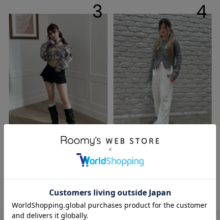
3
4
kaori
ayumi
156cm
152cm
店舗STAFF
店舗STAFF