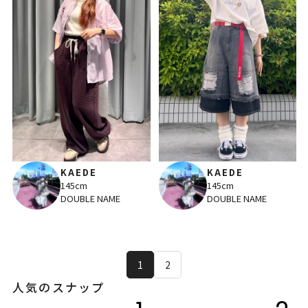
KAEDE
KAEDE
145cm
145cm
DOUBLE NAME
DOUBLE NAME
1
2
人気のスナップ