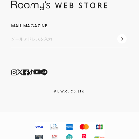
MAIL MAGAZINE
© L.W.C. Co.,Ltd.