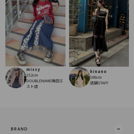
missy
hinano
152cm
166cm
DOUBLENAME梅田エ
店舗STAFF
スト店
BRAND