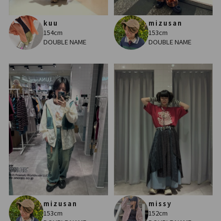
kuu
mizusan
154cm
153cm
DOUBLE NAME
DOUBLE NAME
mizusan
missy
153cm
152cm