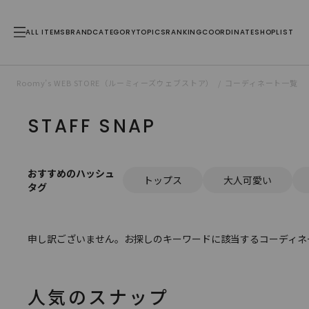
ALL ITEMS
BRAND
CATEGORY
TOPICS
RANKING
COORDINATE
SHOPLIST
Roomy’s WEB STORE（ルーミィーズウェブストア）
コーディネート一覧
STAFF SNAP
おすすめのハッシュ
トップス
大人可愛い
タグ
申し訳ございません。お探しのキーワードに該当するコーディネ
人気のスナップ