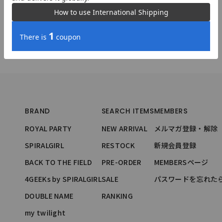
BRAND
SEARCH ITEMS
MEMBERS
ROYAL PARTY
NEW ARRIVAL
メルマガ登録・解除
SPIRALGIRL
RESTOCK
新規会員登録
BACK TO THE FIELD
PRE-ORDER
MEMBERSページ
4GEEKs by SPIRALGIRL
SALE
パスワードを忘れた
DOUBLE NAME
RANKING
my twilight