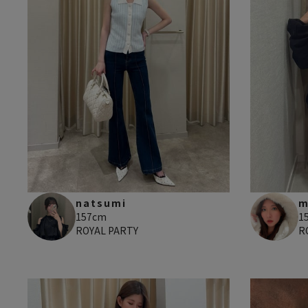
natsumi
m
157cm
1
ROYAL PARTY
R