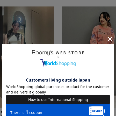
inata
moorii