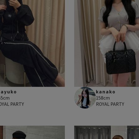
ayuko
kanako
55cm
158cm
OYAL PARTY
ROYAL PARTY