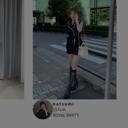
natsumi
157cm
ROYAL PARTY