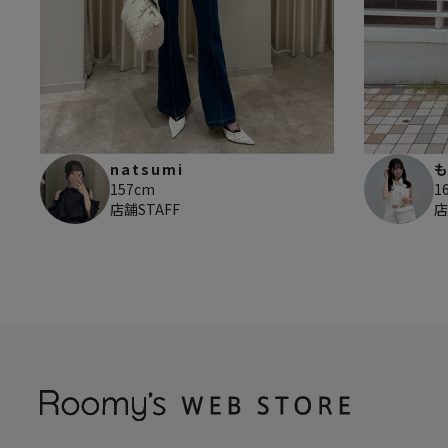
natsumi
157cm
1
店舗STAFF
店