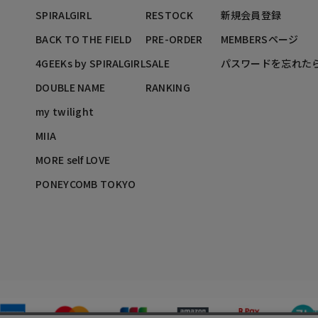
SPIRALGIRL
RESTOCK
新規会員登録
BACK TO THE FIELD
PRE-ORDER
MEMBERSページ
4GEEKs by SPIRALGIRL
SALE
パスワードを忘れた
DOUBLE NAME
RANKING
my twilight
MIIA
MORE self LOVE
PONEYCOMB TOKYO