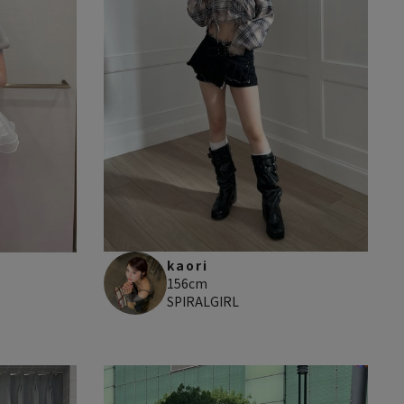
kaori
156cm
SPIRALGIRL