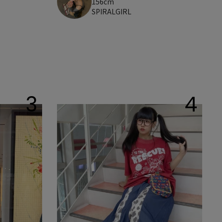
156cm
SPIRALGIRL
3
4