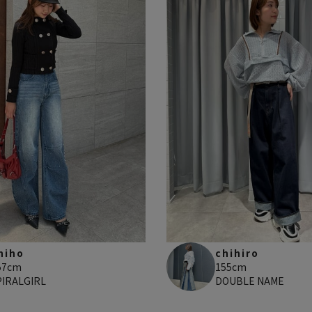
hiho
chihiro
57cm
155cm
PIRALGIRL
DOUBLE NAME