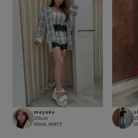
s
mayuko
1
155cm
S
ROYAL PARTY