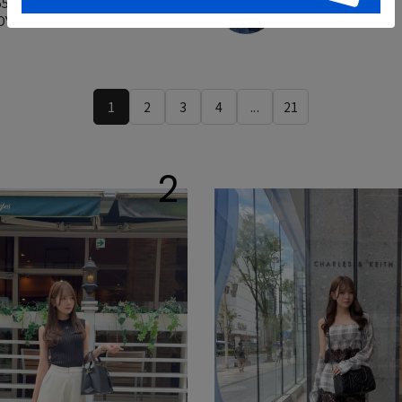
55cm
160cm
OYAL PARTY
DOUBLE NAME
1
2
3
4
...
21
2