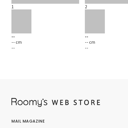
1
2
--
--
-- cm
-- cm
--
--
MAIL MAGAZINE