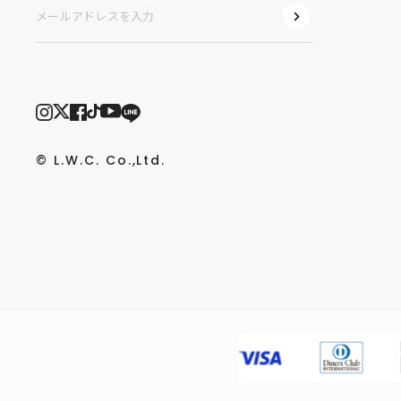
© L.W.C. Co.,Ltd.