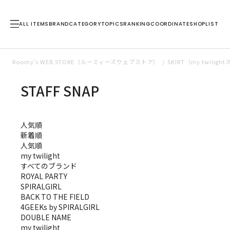
ALL ITEMS
BRAND
CATEGORY
TOPICS
RANKING
COORDINATE
SHOPLIST
Roomy’s WEB STORE（ルーミィーズウェブストア）
SKIRT（my twil
STAFF SNAP
人気順
新着順
人気順
my twilight
すべてのブランド
ROYAL PARTY
SPIRALGIRL
BACK TO THE FIELD
4GEEKs by SPIRALGIRL
DOUBLE NAME
my twilight