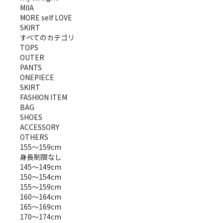
MIIA
MORE self LOVE
SKIRT
すべてのカテゴリ
TOPS
OUTER
PANTS
ONEPIECE
SKIRT
FASHION ITEM
BAG
SHOES
ACCESSORY
OTHERS
155～159cm
身長制限なし
145～149cm
150～154cm
155～159cm
160～164cm
165～169cm
170～174cm