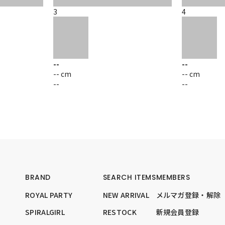
3
4
--
--
-- cm
-- cm
--
--
BRAND
SEARCH ITEMS
MEMBERS
ROYAL PARTY
NEW ARRIVAL
メルマガ登録・解除
SPIRALGIRL
RESTOCK
新規会員登録