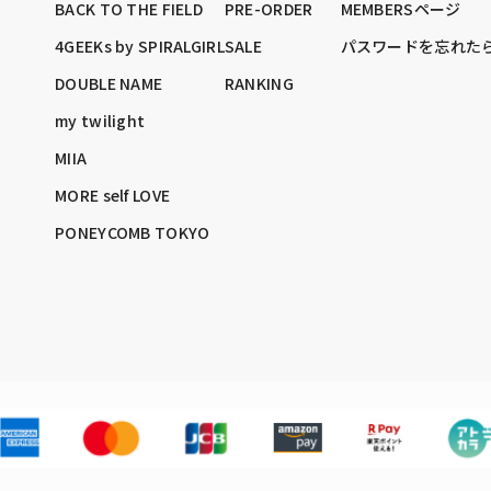
BACK TO THE FIELD
PRE-ORDER
MEMBERSページ
4GEEKs by SPIRALGIRL
SALE
パスワードを忘れた
DOUBLE NAME
RANKING
my twilight
MIIA
MORE self LOVE
PONEYCOMB TOKYO