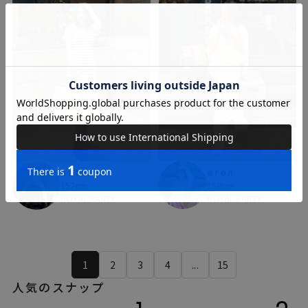
eren
natsumi
158cm
157cm
ROYAL PARTY
ROYAL PARTY
1
2
3
4
...
15
人気のスナップ