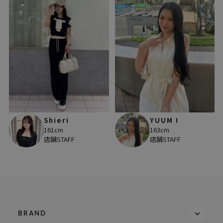
Shieri
YUUM I
161cm
163cm
店舗STAFF
店舗STAFF
BRAND