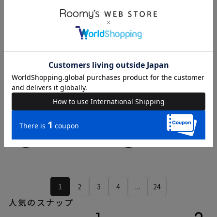
kanako
kanako
158cm
158cm
ROYAL PARTY
ROYAL PARTY
1
2
3
4
...
24
人気のスナップ