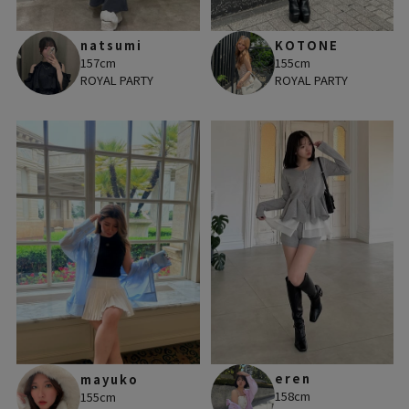
natsumi
KOTONE
157cm
155cm
ROYAL PARTY
ROYAL PARTY
eren
mayuko
158cm
155cm