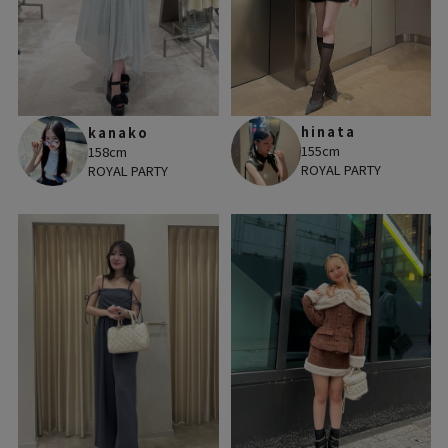
hinata
kanako
155cm
158cm
ROYAL PARTY
ROYAL PARTY