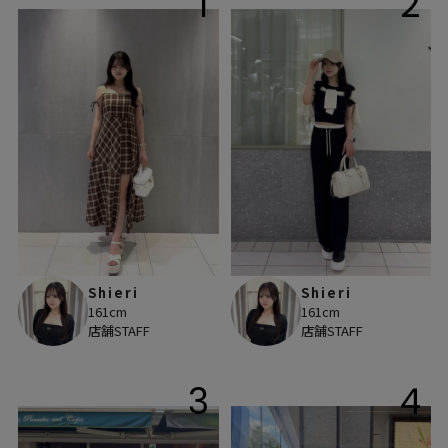
1
2
Shieri
Shieri
161cm
161cm
店舗STAFF
店舗STAFF
3
4