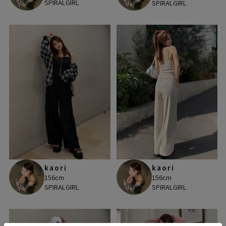
SPIRALGIRL
SPIRALGIRL
kaori
kaori
156cm
156cm
SPIRALGIRL
SPIRALGIRL