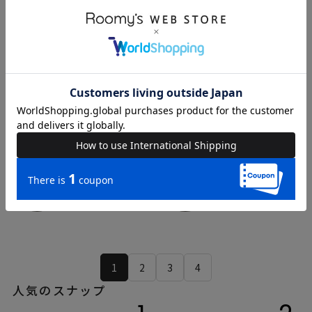
kaori
kaori
156cm
156cm
SPIRALGIRL
SPIRALGIRL
1
2
3
4
人気のスナップ