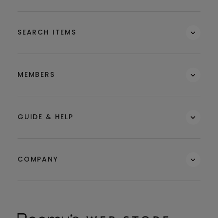
SEARCH ITEMS
MEMBERS
GUIDE & HELP
COMPANY