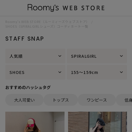
Roomy’s WEB STORE（ルーミィーズウェブストア）
SHOES（SPIRALGIRLシューズ）コーディネート一覧
STAFF SNAP
人気順
SPIRALGIRL
SHOES
155～159cm
おすすめのハッシュタグ
大人可愛い
トップス
ワンピース
低