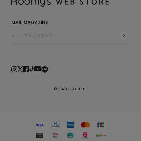
MAIL MAGAZINE
© L.W.C. Co.,Ltd.