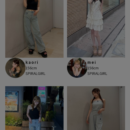
mei
kaori
156cm
156cm
SPIRALGIRL
SPIRALGIRL