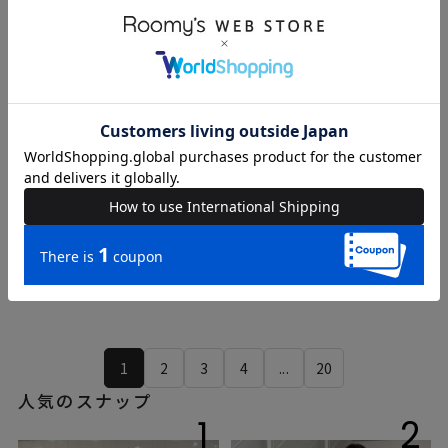
Sakura
chihiro
158cm
155cm
DOUBLE NAME
DOUBLE NAME
1
2
3
4
...
20
人気のスナップ
1
2