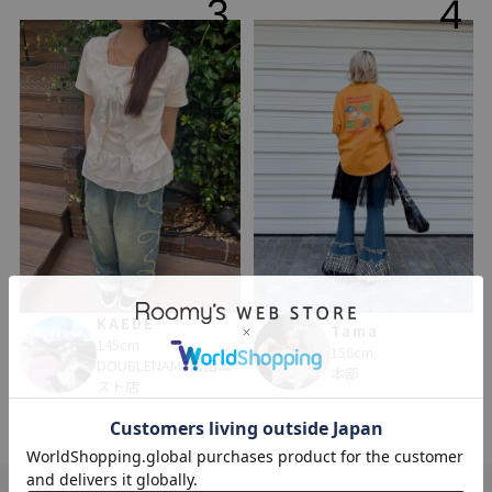
3
4
KAEDE
Tama
145cm
156cm
DOUBLENAME梅田エ
本部
スト店