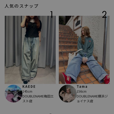
人気のスナップ
1
2
KAEDE
Tama
145cm
156cm
DOUBLENAME梅田エ
DOUBLENAME横浜ジ
スト店
ョイナス店