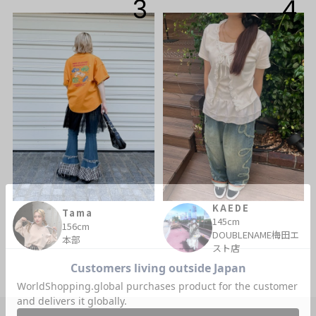
3
4
KAEDE
Tama
145cm
156cm
DOUBLENAME梅田エ
本部
スト店