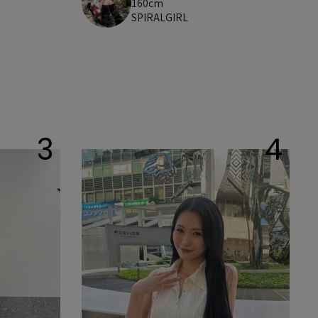
160cm
SPIRALGIRL
3
4