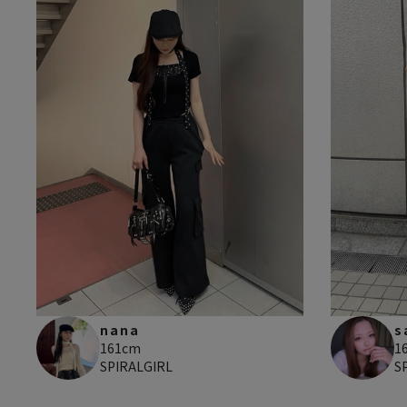
nana
s
161cm
1
SPIRALGIRL
S