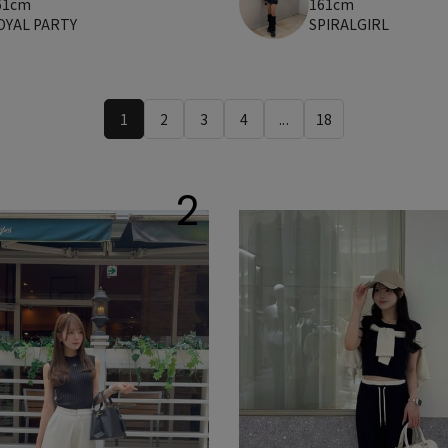
61cm
161cm
OYAL PARTY
SPIRALGIRL
1
2
3
4
...
18
2