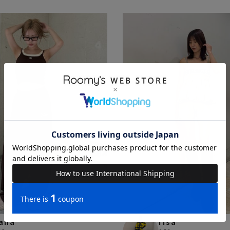
ana
risa