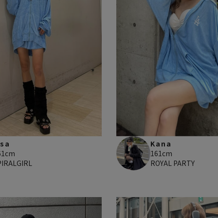
isa
Kana
61cm
161cm
PIRALGIRL
ROYAL PARTY