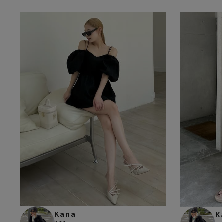
Kana
K