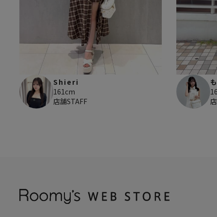
Shieri
161cm
1
店舗STAFF
店