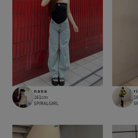
nana
r
161cm
1
SPIRALGIRL
S