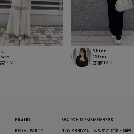
もも
Shieri
65cm
161cm
舗STAFF
店舗STAFF
BRAND
SEARCH ITEMS
MEMBERS
ROYAL PARTY
NEW ARRIVAL
メルマガ登録・解除