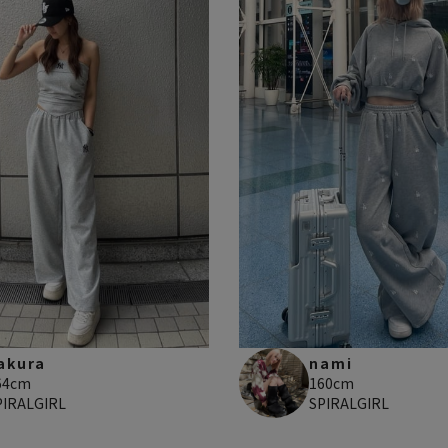
akura
nami
64cm
160cm
PIRALGIRL
SPIRALGIRL