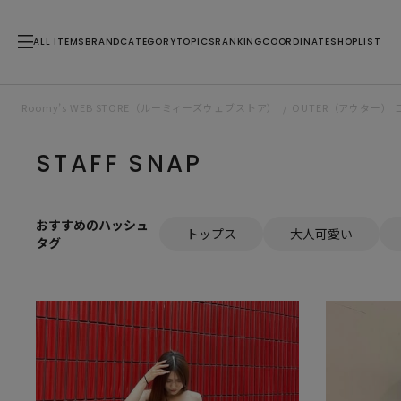
ALL ITEMS
BRAND
CATEGORY
TOPICS
RANKING
COORDINATE
SHOPLIST
Roomy’s WEB STORE（ルーミィーズウェブストア）
OUTER（アウター）
STAFF SNAP
おすすめのハッシュ
トップス
大人可愛い
タグ