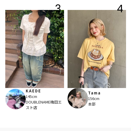
3
4
KAEDE
Tama
145cm
156cm
DOUBLENAME梅田エ
本部
スト店