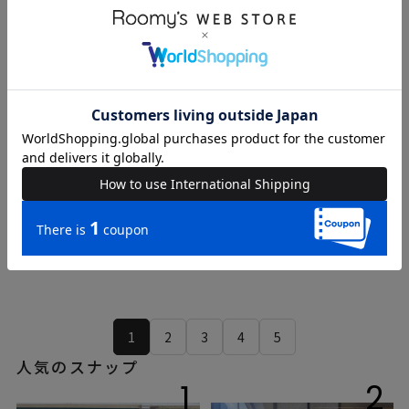
Shieri
Kana
161cm
161cm
ROYAL PARTY
ROYAL PARTY
1
2
3
4
5
人気のスナップ
1
2