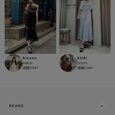
hinano
KURI
166cm
162cm
店舗STAFF
店舗STAFF
BRAND