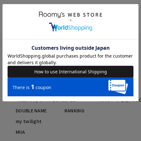
BRAND
SEARCH ITEMS
MEMBERS
ROYAL PARTY
NEW ARRIVAL
メルマガ登録・解除
SPIRALGIRL
RESTOCK
新規会員登録
BACK TO THE FIELD
PRE-ORDER
MEMBERSページ
4GEEKs by SPIRALGIRL
SALE
パスワードを忘れた
DOUBLE NAME
RANKING
my twilight
MIIA