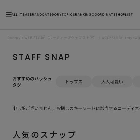
ALL ITEMS
BRAND
CATEGORY
TOPICS
RANKING
COORDINATE
SHOPLIST
Roomy’s WEB STORE（ルーミィーズウェブストア）
ACCESSORY（my 
STAFF SNAP
おすすめのハッシュ
トップス
大人可愛い
タグ
申し訳ございません。お探しのキーワードに該当するコーディネ
人気のスナップ