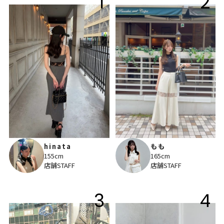
1
2
hinata
もも
155cm
165cm
店舗STAFF
店舗STAFF
3
4