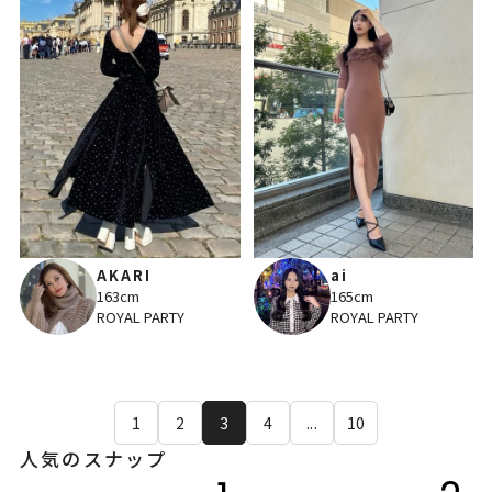
AKARI
ai
163cm
165cm
ROYAL PARTY
ROYAL PARTY
1
2
3
4
...
10
人気のスナップ