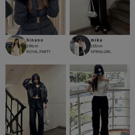
hinano
miku
166cm
165cm
ROYAL PARTY
SPIRALGIRL