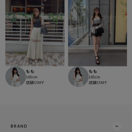
もも
もも
165cm
165cm
店舗STAFF
店舗STAFF
BRAND