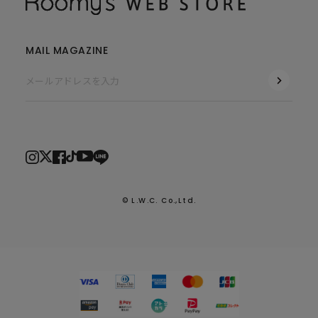
MAIL MAGAZINE
© L.W.C. Co.,Ltd.