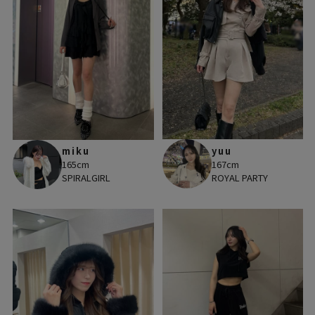
yuu
miku
167cm
165cm
ROYAL PARTY
SPIRALGIRL