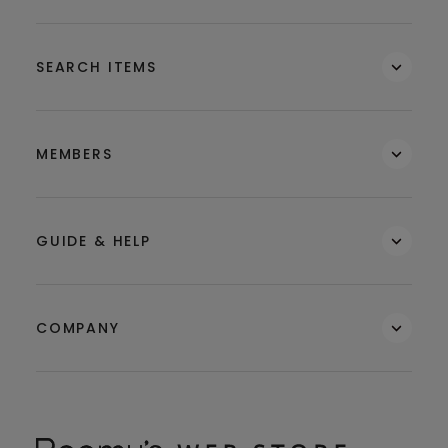
SEARCH ITEMS
MEMBERS
GUIDE & HELP
COMPANY