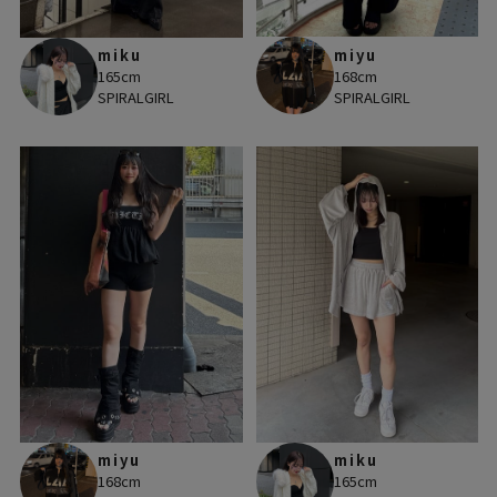
miyu
miku
168cm
165cm
SPIRALGIRL
SPIRALGIRL
miyu
miku
168cm
165cm