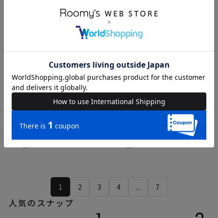
miaki
miaki
165cm
165cm
SPIRALGIRL
SPIRALGIRL
1
2
3
4
...
7
人気のスナップ