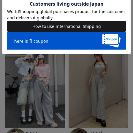
nana
risa
161cm
161cm
店舗STAFF
店舗STAFF
3
4