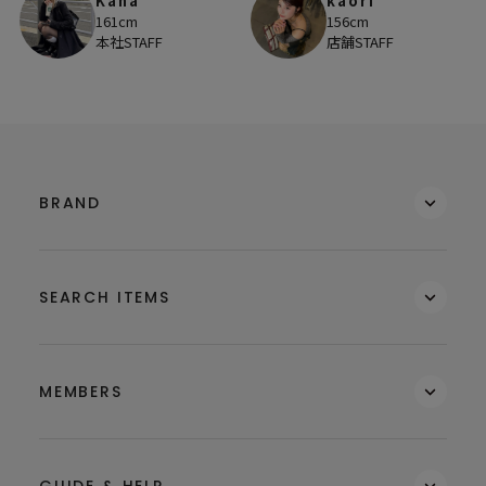
Kana
kaori
161cm
156cm
本社STAFF
店舗STAFF
BRAND
SEARCH ITEMS
MEMBERS
GUIDE & HELP