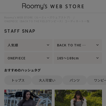
Roomy’s WEB STORE（ルーミィーズウェブストア）
ONEPIECE（BACK TO THE FIELDワンピース）コーディネート一覧
STAFF SNAP
人気順
BACK TO THE FIELD
ONEPIECE
165～169cm
おすすめのハッシュタグ
トップス
大人可愛い
パンツ
ワンピ