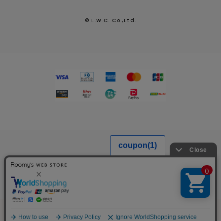
© L.W.C. Co.,Ltd.