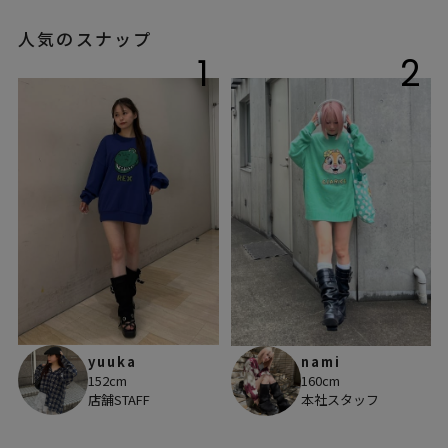
人気のスナップ
1
2
yuuka
nami
152cm
160cm
店舗STAFF
本社スタッフ