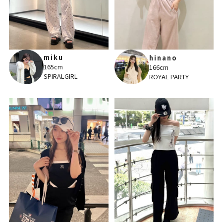
miku
hinano
165cm
166cm
SPIRALGIRL
ROYAL PARTY