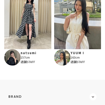
natsumi
YUUM I
157cm
163cm
店舗STAFF
店舗STAFF
BRAND