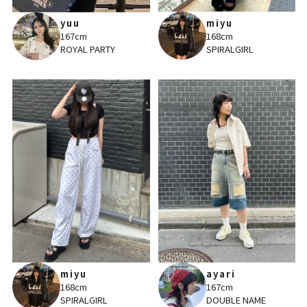
miyu
yuu
168cm
167cm
SPIRALGIRL
ROYAL PARTY
miyu
ayari
168cm
167cm
SPIRALGIRL
DOUBLE NAME