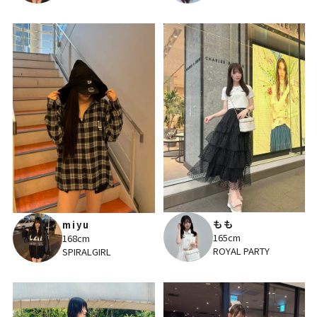
もも
miyu
165cm
168cm
ROYAL PARTY
SPIRALGIRL