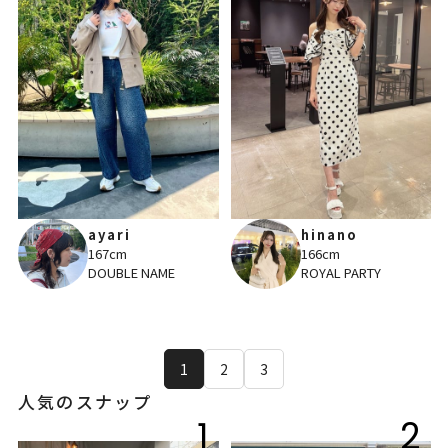
ayari
hinano
167cm
166cm
DOUBLE NAME
ROYAL PARTY
1
2
3
人気のスナップ
1
2