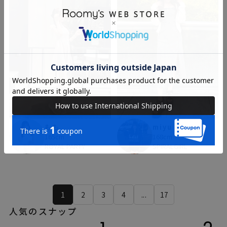
もも
miyu
165cm
168cm
ROYAL PARTY
SPIRALGIRL
1
2
3
4
...
17
人気のスナップ