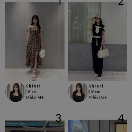
1
2
Shieri
Shieri
161cm
161cm
店舗STAFF
店舗STAFF
3
4