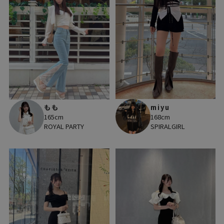
miyu
もも
168cm
165cm
SPIRALGIRL
ROYAL PARTY