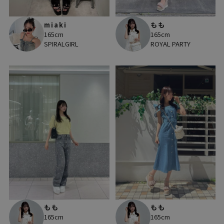
miaki
もも
165cm
165cm
SPIRALGIRL
ROYAL PARTY
もも
もも
165cm
165cm