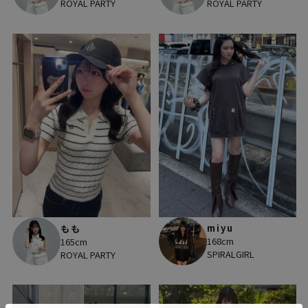
ROYAL PARTY
ROYAL PARTY
miyu
もも
168cm
165cm
SPIRALGIRL
ROYAL PARTY