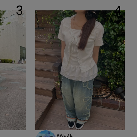
3
4
KAEDE