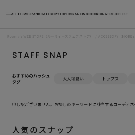
ALL ITEMS
BRAND
CATEGORY
TOPICS
RANKING
COORDINATE
SHOPLIST
Roomy’s WEB STORE（ルーミィーズウェブストア）
ACCESSORY（MOR
STAFF SNAP
おすすめのハッシュ
大人可愛い
トップス
タグ
申し訳ございません。お探しのキーワードに該当するコーディネ
人気のスナップ