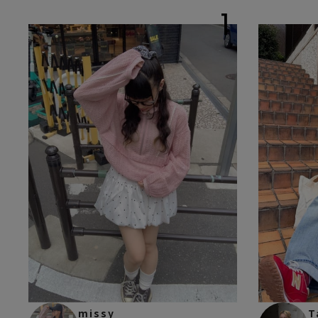
1
missy
T