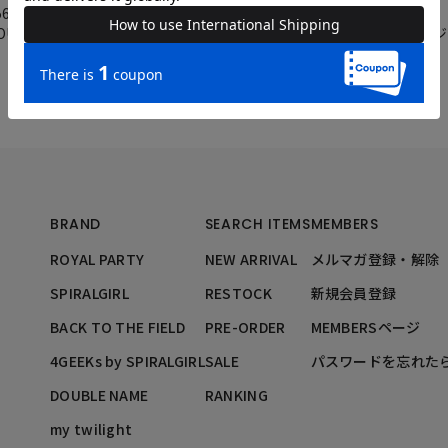
56cm
156cm
OUBLENAME横浜ジョイナス店
DOUBLENAME横浜
BRAND
SEARCH ITEMS
MEMBERS
ROYAL PARTY
NEW ARRIVAL
メルマガ登録・解除
SPIRALGIRL
RESTOCK
新規会員登録
BACK TO THE FIELD
PRE-ORDER
MEMBERSページ
4GEEKs by SPIRALGIRL
SALE
パスワードを忘れた
DOUBLE NAME
RANKING
my twilight