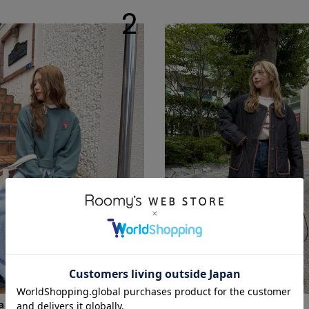
2
ama
Tama