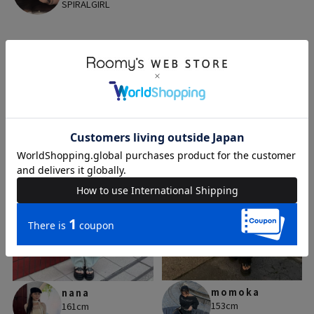
SPIRALGIRL
人気のスナップ
1
2
momoka
nana
153cm
161cm