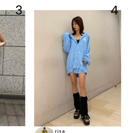
3
4
risa