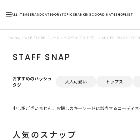
ALL ITEMS
BRAND
CATEGORY
TOPICS
RANKING
COORDINATE
SHOPLIST
Roomy’s WEB STORE（ルーミィーズウェブストア）
SHOES（BACK TO
STAFF SNAP
おすすめのハッシュ
大人可愛い
トップス
タグ
申し訳ございません。お探しのキーワードに該当するコーディネ
人気のスナップ