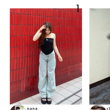
1
nana
c