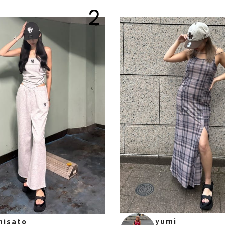
2
yumi
hisato