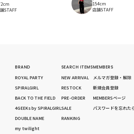
154cm
72cm
店舗STAFF
舗STAFF
BRAND
SEARCH ITEMS
MEMBERS
ROYAL PARTY
NEW ARRIVAL
メルマガ登録・解除
SPIRALGIRL
RESTOCK
新規会員登録
BACK TO THE FIELD
PRE-ORDER
MEMBERSページ
4GEEKs by SPIRALGIRL
SALE
パスワードを忘れた
DOUBLE NAME
RANKING
my twilight