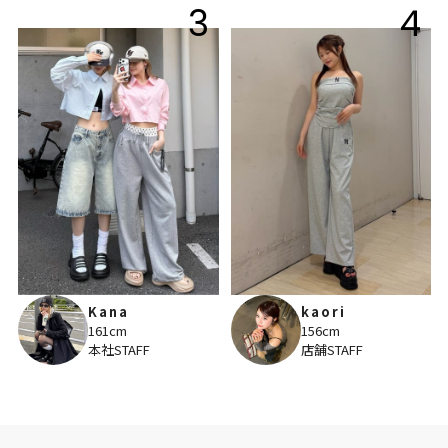
3
4
Kana
kaori
161cm
156cm
本社STAFF
店舗STAFF