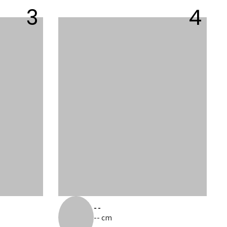
3
4
--
-- cm