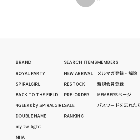
--
BRAND
SEARCH ITEMS
MEMBERS
ROYAL PARTY
NEW ARRIVAL
メルマガ登録・解除
SPIRALGIRL
RESTOCK
新規会員登録
BACK TO THE FIELD
PRE-ORDER
MEMBERSページ
4GEEKs by SPIRALGIRL
SALE
パスワードを忘れた
DOUBLE NAME
RANKING
my twilight
MIIA