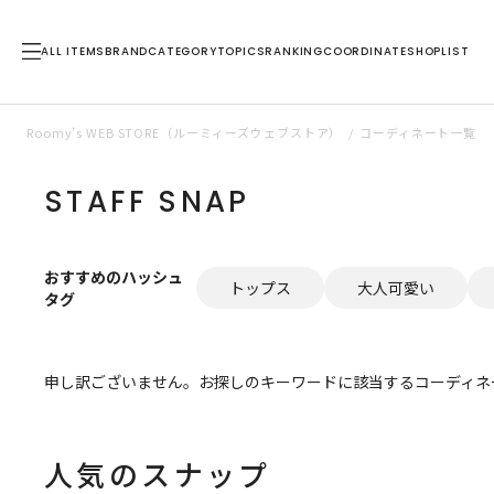
ALL ITEMS
BRAND
CATEGORY
TOPICS
RANKING
COORDINATE
SHOPLIST
Roomy’s WEB STORE（ルーミィーズウェブストア）
コーディネート一覧
STAFF SNAP
おすすめのハッシュ
トップス
大人可愛い
タグ
申し訳ございません。お探しのキーワードに該当するコーディネ
人気のスナップ