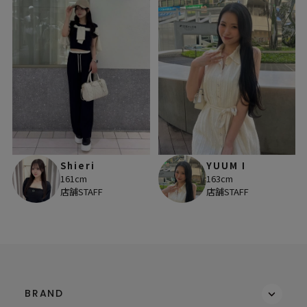
Shieri
YUUM I
161cm
163cm
店舗STAFF
店舗STAFF
BRAND