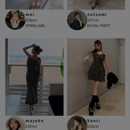
mei
natsumi
156cm
157cm
SPIRALGIRL
ROYAL PARTY
mayuko
kaori
155cm
156cm