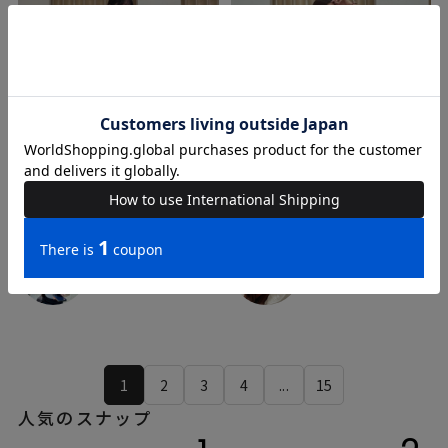
kanako
mayuko
158cm
155cm
ROYAL PARTY
ROYAL PARTY
1
2
3
4
...
15
人気のスナップ