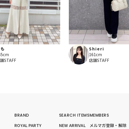
もも
Shieri
65cm
161cm
舗STAFF
店舗STAFF
BRAND
SEARCH ITEMS
MEMBERS
ROYAL PARTY
NEW ARRIVAL
メルマガ登録・解除