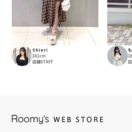
Shieri
161cm
1
店舗STAFF
店