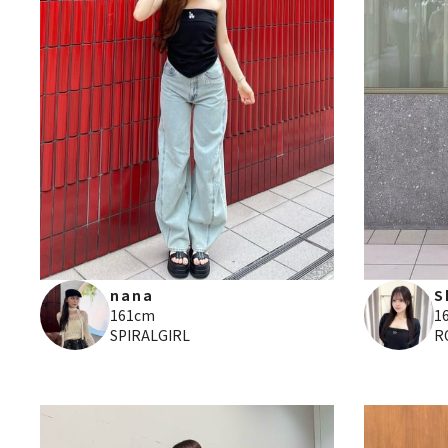
nana
S
161cm
1
SPIRALGIRL
R