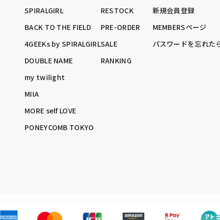
SPIRALGIRL
RESTOCK
新規会員登録
BACK TO THE FIELD
PRE-ORDER
MEMBERSページ
4GEEKs by SPIRALGIRL
SALE
パスワードを忘れた
DOUBLE NAME
RANKING
my twilight
MIIA
MORE self LOVE
PONEYCOMB TOKYO