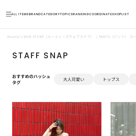
ALL ITEMS
BRAND
CATEGORY
TOPICS
RANKING
COORDINATE
SHOPLIST
Roomy’s WEB STORE（ルーミィーズウェブストア）
PANTS（パンツ） 
STAFF SNAP
おすすめのハッシュ
大人可愛い
トップス
タグ