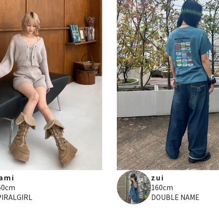
ami
zui
60cm
160cm
PIRALGIRL
DOUBLE NAME