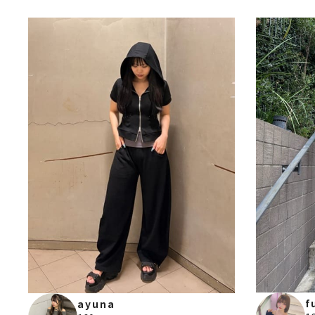
f
ayuna