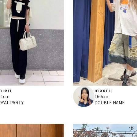
hieri
moorii
61cm
160cm
OYAL PARTY
DOUBLE NAME