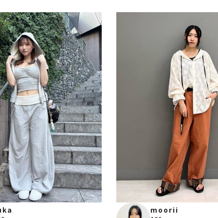
uka
moorii