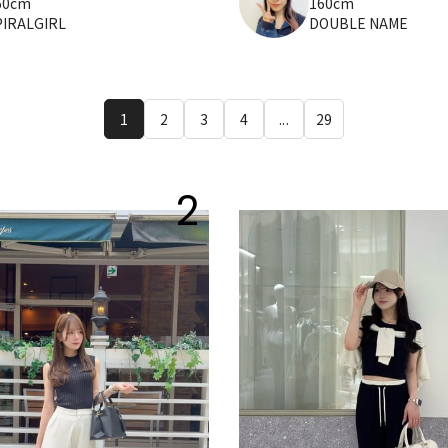
60cm
160cm
PIRALGIRL
DOUBLE NAME
1
2
3
4
...
29
2