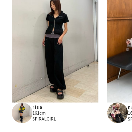
risa
n
161cm
1
SPIRALGIRL
S