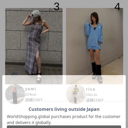
3
4
yumi
risa
154cm
161cm
店舗STAFF
店舗STAFF