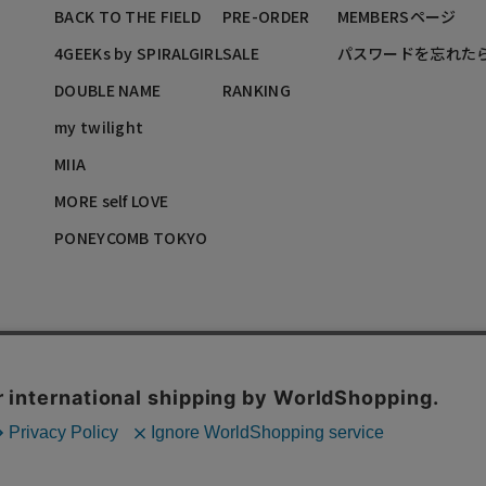
BACK TO THE FIELD
PRE-ORDER
MEMBERSページ
4GEEKs by SPIRALGIRL
SALE
パスワードを忘れた
DOUBLE NAME
RANKING
my twilight
MIIA
MORE self LOVE
PONEYCOMB TOKYO