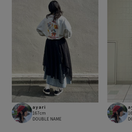
ayari
a
167cm
1
DOUBLE NAME
D