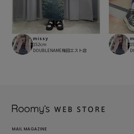
missy
m
152cm
1
DOUBLENAME梅田エスト店
D
MAIL MAGAZINE