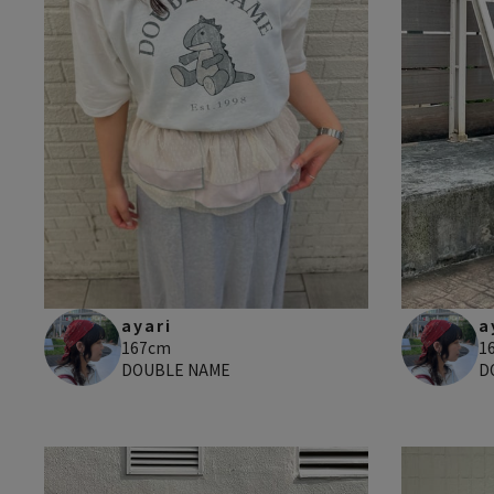
ayari
a
167cm
1
DOUBLE NAME
D