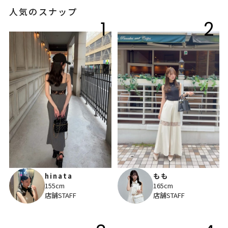
人気のスナップ
1
2
hinata
もも
155cm
165cm
店舗STAFF
店舗STAFF