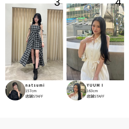
3
4
natsumi
YUUM I
157cm
163cm
店舗STAFF
店舗STAFF