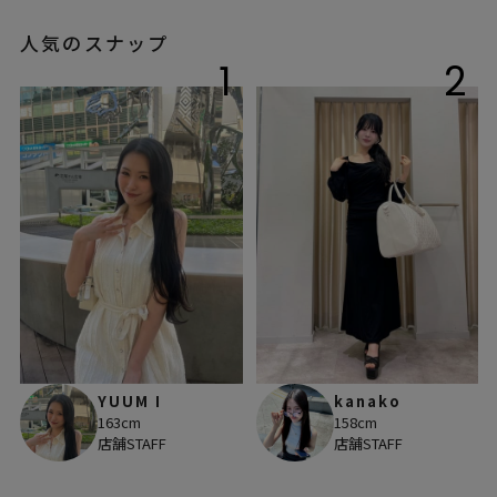
人気のスナップ
1
2
YUUM I
kanako
163cm
158cm
店舗STAFF
店舗STAFF