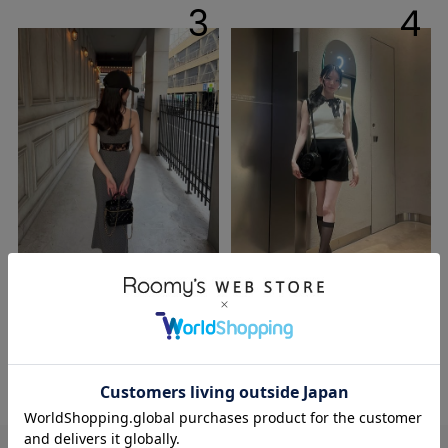
3
4
hinata
hinata
155cm
155cm
店舗STAFF
店舗STAFF