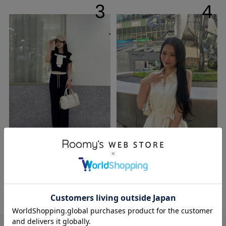
3
4
Shieri
YUUM I
161cm
163cm
店舗STAFF
店舗STAFF