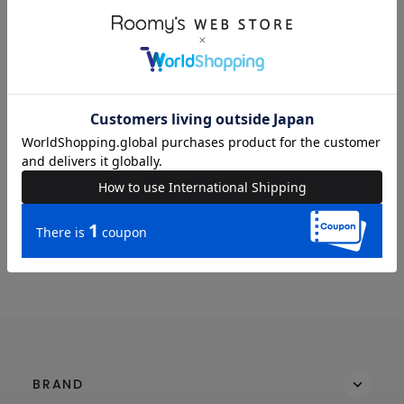
送料
605 円 (税込) （
送料について
）
返品・交換
返品特約
品名
【BTTF】ホバーボード/スウェット(PONEYCOMB
TOKYO)
品番
80440241
RECOMMEND
BRAND