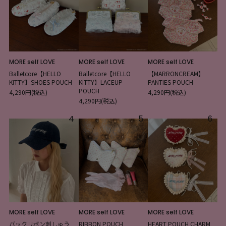
MORE self LOVE
MORE self LOVE
MORE self LOVE
Balletcore【HELLO
Balletcore【HELLO
【MARRONCREAM】
KITTY】SHOES POUCH
KITTY】LACEUP
PANTIES POUCH
POUCH
4,290円(税込)
4,290円(税込)
4,290円(税込)
4
5
6
MORE self LOVE
MORE self LOVE
MORE self LOVE
バックリボン刺しゅう
RIBBON POUCH
HEART POUCH CHARM