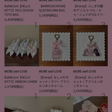
MORE self LOVE
MORE self LOVE
MORE self LOVE
Balletcore【HELLO
【MARRONCREAM】
【Disney】ふしぎの国
KITTY】FACE DESIGN
QUILTING MINI BAG
のアリス/トワル・ド
TOTE BAG
ゥ・ジュイSTYLEフリル
5,390円(税込)
トートバッグ
6,490円(税込)
4,290円(税込)
1
2
3
MORE self LOVE
MORE self LOVE
MORE self LOVE
Balletcore【HELLO
【Disney】おしゃれキ
【Disney】おしゃれキ
KITTY】RIBBON CHARM
ャット / マリー アクリ
ャット / アクリルリボ
ルリボンチャーム
ンチャーム
2,970円(税込)
2,090円(税込)
2,090円(税込)
1
2
3