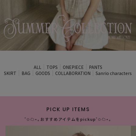
ALL
TOPS
ONEPIECE
PANTS
SKIRT
BAG
GOODS
COLLABORATION
Sanrio characters
PICK UP ITEMS
˚✩☁︎︎⋆｡おすすめアイテムをpickup˚✩☁︎︎⋆｡