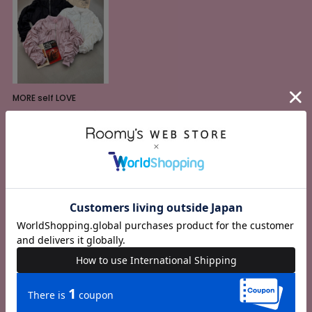
MORE self LOVE
ドロストリボンブルゾ
ン
7,590円(税込)
1
2
3
MORE self LOVE
MORE self LOVE
MORE self LOVE
リトルフラワーキャミ
ギャザーワンピース
【Disney】ふしぎの国