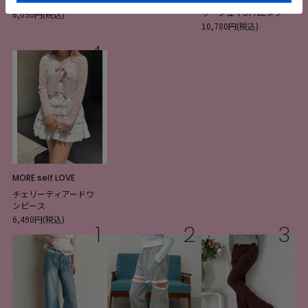
ワンピース
のアリス/トワル・ド
6,490円(税込)
ゥ・ジュイSTYLEダブル
6,050円(税込)
カラーワンピース
10,780円(税込)
4
MORE self LOVE
チェリーティアードワ
ンピース
6,490円(税込)
1
2
3