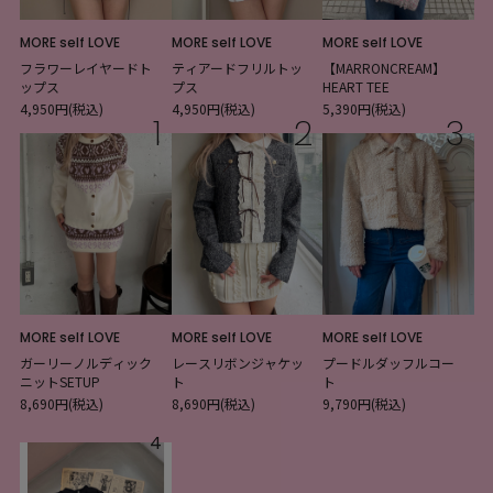
MORE self LOVE
MORE self LOVE
MORE self LOVE
フラワーレイヤードト
ティアードフリルトッ
【MARRONCREAM】
ップス
プス
HEART TEE
4,950円(税込)
4,950円(税込)
5,390円(税込)
1
2
3
MORE self LOVE
MORE self LOVE
MORE self LOVE
ガーリーノルディック
レースリボンジャケッ
プードルダッフルコー
ニットSETUP
ト
ト
8,690円(税込)
8,690円(税込)
9,790円(税込)
4